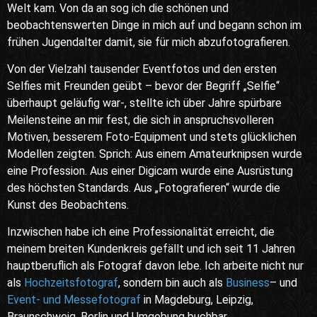
Welt kam. Von da an sog ich die schönen und
beobachtenswerten Dinge in mich auf und begann schon im
frühen Jugendalter damit, sie für mich abzufotografieren.
Von der Vielzahl tausender Eventfotos und den ersten
Selfies mit Freunden geübt – bevor der Begriff „Selfie“
überhaupt geläufig war-, stellte ich über Jahre spürbare
Meilensteine an mir fest, die sich in anspruchsvolleren
Motiven, besserem Foto-Equipment und stets glücklichen
Modellen zeigten. Sprich: Aus einem Amateurknipsen wurde
eine Profession. Aus einer Digicam wurde eine Ausrüstung
des höchsten Standards. Aus „Fotografieren“ wurde die
Kunst des Beobachtens.
Inzwischen habe ich eine Professionalität erreicht, die
meinem breiten Kundenkreis gefällt und ich seit 11 Jahren
hauptberuflich als Fotograf davon lebe. Ich arbeite nicht nur
als
Hochzeitsfotograf
, sondern bin auch als
Business
– und
Event- und Messefotograf
in Magdeburg, Leipzig,
Braunschweig, Berlin und Umgebung buchbar.